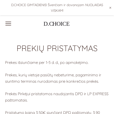
D.CHOICE GIMTADIENIS! Švenčiam ir dovanojam NUOLAIDAS
×
VISKAM!
PREKIŲ PRISTATYMAS
Prekes išsiunčiame per 1-5 d. d., po apmokėjimo.
Prekes, kurių vietoje pasiūtų nebeturime, pagaminimo ir
siuntimo terminas nurodomas prie konkrečios prekės.
Prekės Pirkėjui pristatomos naudojantis DPD ir LP EXPRESS
paštomatais.
Pristatymo kaina 3,50€ siunčiant DPD paštomatu, 3,90