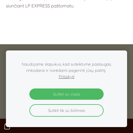
siunčiant LP EXPRESS paštomatu.
INFORMACIJA
KONTAKTAI
SLAPUKAI
Naudojame slapukus, kad suteiktume paslaugas,
© D.CHOICE
rinkodarai ir norėdami pagerinti jūsų patirtį.
Pritaikyti
Sutikti su visais
Sutikti tik su būtinais