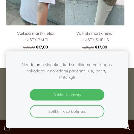
Vaikiški marškinėliai
Vaikiški marškinėliai
UNISEX BALTI
UNISEX SMĖLIS
€17,00
€17,00
€20,00
€20,00
Naudojame slapukus, kad suteiktume paslaugas,
rinkodarai ir norėdami pagerinti jūsų patirtį.
Pritaikyti
INFORMACIJA
KONTAKTAI
SLAPUKAI
© D.CHOICE
Sutikti su visais
Sutikti tik su būtinais