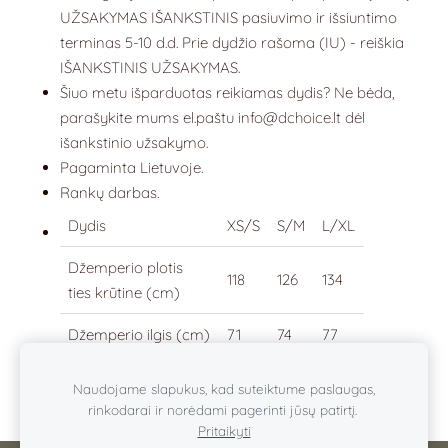
UŽSAKYMAS IŠANKSTINIS pasiuvimo ir išsiuntimo
terminas 5-10 d.d.
P
rie dydžio rašoma (IU) - reiškia
IŠANKSTINIS UŽSAKYMAS.
Šiuo metu išparduotas reikiamas dydis? Ne bėda,
parašykite mums
el.paštu
info@dchoice.lt
dėl
išankstinio užsakymo.
Pagaminta Lietuvoje.
Rankų darbas.
Dydis
XS/S
S/M
L/XL
Džemperio plotis
118
126
134
ties krūtine (cm)
Džemperio ilgis (cm)
71
74
77
Naudojame slapukus, kad suteiktume paslaugas,
rinkodarai ir norėdami pagerinti jūsų patirtį.
Pritaikyti