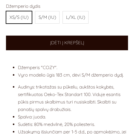
Džemperio dydis
XS/S (IU)
S/M (IU)
L/XL (IU)
ĮDĖTI Į KREPŠELĮ
Džemperis "COZY".
Vyro modelio ūgis 183 cm, dėvi S/M džemperio dydį.
Audinys: trikotažas su pūkeliu, aukštos kokybės,
sertifikuotas Oeko-Tex Standart 100. Viduje esantis
pūkis pirmus skalbimus turi nusiskalbti. Skalbti su
panašių spalvų drabužiais.
Spalva: juoda.
Sudėtis: 80% medvilnė, 20% poliesteris.
Užsakymą išsiunčiam per 1-5 d.d., po apmokėjimo, jei