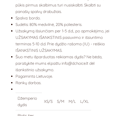
pūkis pirmus skalbimus turi nusiskalbti. Skalbti su
panašių spalvų drabužiais.
Spalva: bordo.
Sudėtis: 80% medvilnė, 20% poliesteris.
Užsakymą išsiunčiam per 1-5 d.d., po apmokėjimo, jei
UŽSAKYMAS IŠANKSTINIS pasiuvimo ir išsiuntimo
terminas 5-10 d.d.
P
rie dydžio rašoma (IU) - reiškia
IŠANKSTINIS UŽSAKYMAS.
Šiuo metu išparduotas reikiamas dydis? Ne bėda,
parašykite mums
el.paštu
info@dchoice.lt
dėl
išankstinio užsakymo.
Pagaminta Lietuvoje.
Rankų darbas.
Džemperio
XS/S
S/M
M/L
L/XL
dydis
Plotis ties