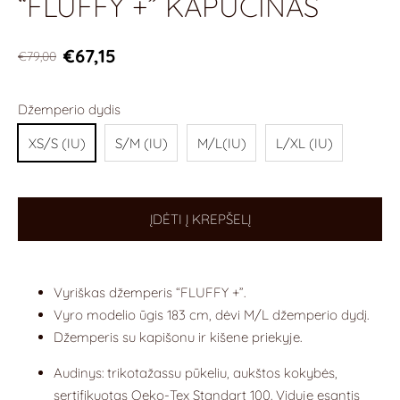
“FLUFFY +” KAPUČINAS
€67,15
€79,00
Džemperio dydis
XS/S (IU)
S/M (IU)
M/L(IU)
L/XL (IU)
ĮDĖTI Į KREPŠELĮ
Vyriškas džemperis “FLUFFY +”.
Vyro modelio ūgis 183 cm, dėvi M/L džemperio dydį.
Džemperis su kapišonu ir kišene priekyje.
Audinys: trikotažassu pūkeliu, aukštos kokybės,
sertifikuotas Oeko-Tex Standart 100. Viduje esantis